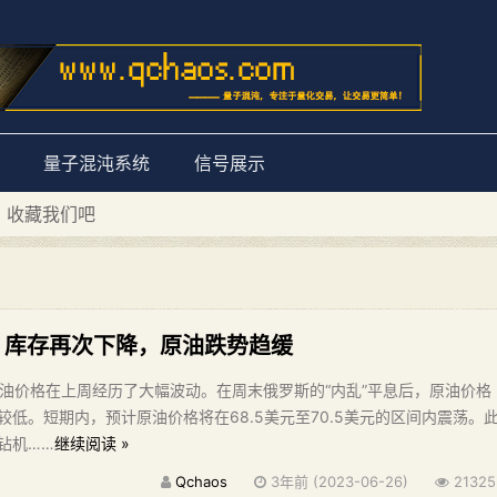
量子混沌系统
信号展示
D 收藏我们吧
量子混沌系统”
I：库存再次下降，原油跌势趋缓
I原油价格在上周经历了大幅波动。在周末俄罗斯的“内乱”平息后，原油价格
低。短期内，预计原油价格将在68.5美元至70.5美元的区间内震荡。
钻机……
继续阅读 »
Qchaos
3年前 (2023-06-26)
21325