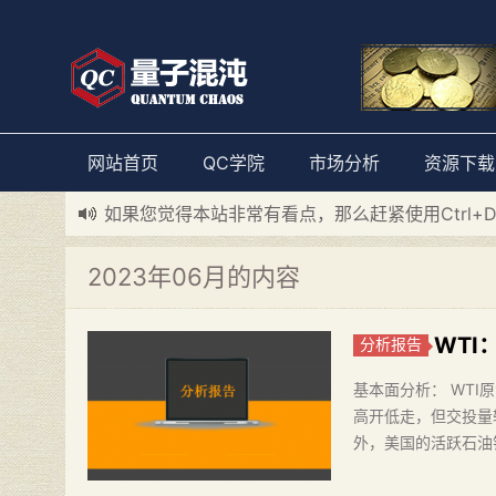
网站首页
QC学院
市场分析
资源下载
如果您觉得本站非常有看点，那么赶紧使用Ctrl+
新添加量子混沌系统板块，欢迎大家访问！
---“
2023年06月的内容
WT
分析报告
基本面分析： WT
高开低走，但交投量较
外，美国的活跃石油