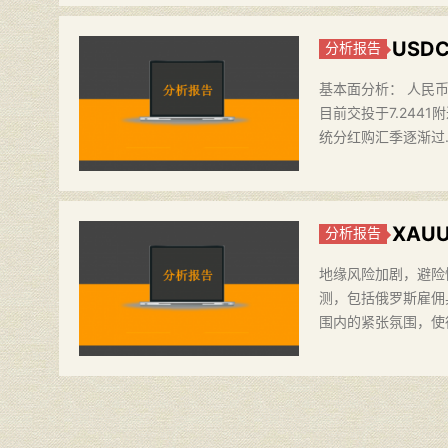
USD
分析报告
基本面分析： 人民币
目前交投于7.24
统分红购汇季逐渐过
XAU
分析报告
地缘风险加剧，避险
测，包括俄罗斯雇佣
围内的紧张氛围，使