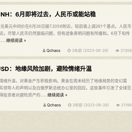
CNH：6月即将过去，人民币或能站稳
兑美元中间价在6月26日报7.2056附近，较前值上调261个基点。人民币
41附近。尽管人民币仍然面临问题，但有迹象表明问题有所缓和。6月下旬传
……
继续阅读 »
Qchaos
3年前 (2023-06-26)
21358
USD：地缘风险加剧，避险情绪升温
情绪升温，对黄金产生积极影响。黄金在周末经历了地缘局势的变幻莫
兵领导人的声明以及白俄罗斯总统办公室的回应。这些事件引发了全球范
得投资者对避险资产的……
继续阅读 »
Qchaos
3年前 (2023-06-26)
21199