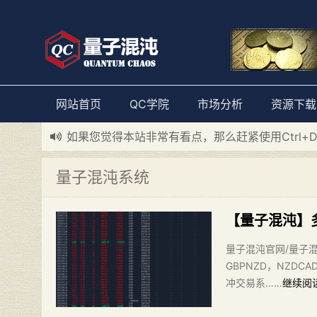
网站首页
QC学院
市场分析
资源下载
如果您觉得本站非常有看点，那么赶紧使用Ctrl+
新添加量子混沌系统板块，欢迎大家访问！
---“
量子混沌系统
【量子混沌】
量子混沌官网/量子混
GBPNZD，NZDC
冲交易系……
继续阅读