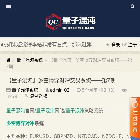
如果您觉得本站非常有看点，那么赶紧使用Ctrl+D 收藏我们吧
登录
注册
新添加量子混沌系统板块，欢迎大家访问！
---“量子混沌系统
量子混沌系统
【量子混沌】多空博弈对冲交易系统——第
>
>
7期
【量子混沌】多空博弈对冲交易系统——第7期
量子混沌系统
admin_02
5个月前 (03-13)
6259
复制链接
量子混沌
官网/
量子混沌
网站/
量子混沌
策略系统
多空博弈
对冲
系统
主要品种：EURUSD，GBPNZD，NZDCAD，NZDCHF，NZ