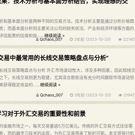
效果：技术分析与基本面分析结合，实现理想的交
析和基本面分析是两种不同的交易方法。技术分析主要是通过分析价格图
势；而基本面分析则主要关注公司的财务状况、产业和经济环境等方面的
评估股票的估值和投……
继续阅读 »
Qchaos_007
3年前 (2023-10-20)
22140
汇交易中最常用的长线交易策略盘点与分析”
长线交易策略盘点与分析 外汇市场波动性大，涉及多种因素，因此短线
之下，长线交易则更为稳健，尤其适合那些没有充分时间跟踪市场波动但
来获得稳定收益的……
继续阅读 »
Qchaos_007
3年前 (2023-10-20)
21947
学习对于外汇交易的重要性和前景
的金融市场之一，每天交易量逾5万亿美元。传统的外汇交易方式往往需
断，而机器学习技术的出现，为外汇交易带来了新的可能。本文将探讨机