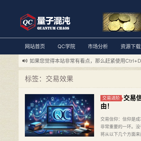
网站首页
QC学院
市场分析
资源下载
新添加量子混沌系统板块，欢迎大家访问！
---“
如果您觉得本站非常有看点，那么赶紧使用Ctrl+
标签：交易效果
交易
交易进阶
由！
交易信仰：信仰是成
非常重要的一环。没
将从以下几个方面来