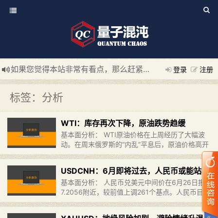
如果您觉得本站非常有看点，那么赶紧使用Ctrl+D 收藏我们吧
登录
注册
新添加量子混沌系统板块，欢迎大家访问！
---“量子混沌系统
标签：分析
WTI：库存再次下降，原油跌势趋缓
基本面分析： WTI原油价格在上周经历了大幅波
动。在周末俄罗斯的“内乱”平息后，原油价格高开
低走，但交投量较低。短期内，预计原油价格将在
68.5美元至70.5美元的区间内震荡。此外，美国
USDCNH：6月即将过去，人民币或能站稳
的活跃石油钻机……
继续阅读 »
基本面分析： 人民币兑美元中间价在6月26日报
7.2056附近，较前值上调261个基点。人民币目前
交投于7.2441附近。尽管人民币仍然面临问题，
但有迹象表明问题有所缓和。6月下旬传统分红购