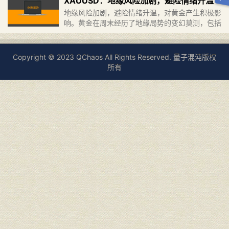
XAUUSD：地缘风险加剧，避险情绪升温
汇季逐渐过……
继续阅读 »
地缘风险加剧，避险情绪升温，对黄金产生积极影
响。黄金在周末经历了地缘局势的变幻莫测，包括
俄罗斯雇佣兵领导人的声明以及白俄罗斯总统办公
室的回应。这些事件引发了全球范围内的紧张氛
围，使得投资者对避险资产的……
继续阅读 »
Copyright © 2023 QChaos All Rights Reserved. 量子混沌版权
所有