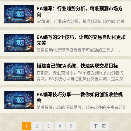
识到一个高质量的编写流程和代码风格对于EA交
EA编写：行业趋势分析，精准预测市场方
易系统的稳定性和易用性起到了决定性作用。在实
向
践过程中，我总结了一些……
继续阅读 »
EA编写：行业趋势分析，精准预测市场方向 随着
外汇、期货市场的不断发展，投资者越来越多地使
用智能交易系统（EA）进行交易。EA是一种自动
EA编写的5个技巧，让您的交易自动化更加
交易程序，可以通过计算和分析历史市场数据来进
完美
行决策。然而，要让E……
继续阅读 »
交易自动化是现代投资者不可或缺的工具之一。
EA编写能够帮助投资者更好地实现交易自动化，
从而提高交易效率和准确性。在本文中，我们将分
搭建自己的EA系统，快速实现交易目标
享5个EA编写的技巧，帮助您制作完美的交易自动
在期货、外汇交易中，EA系统受到许多投资者的
化系统。 策略可调整参……
继续阅读 »
青睐。EA系统可以自动化执行交易策略，提高交
易效率和准确性。本文将介绍搭建EA系统的相关
知识以及快速实现交易目标的方法，帮助投资者更
EA编写技巧分享——教你如何创造收益机
好地利用EA系统进行交易……
继续阅读 »
会
随着投资市场的不断发展，越来越多的投资者开始
使用EA（Expert Advisor，专家顾问）进行交
易。使用EA可以让投资者自动化交易并实现持续
的盈利，但是在编写EA时需要掌握一定的技巧和
1
2
3
4
5
...
下一页
方法。本文将……
继续阅读 »