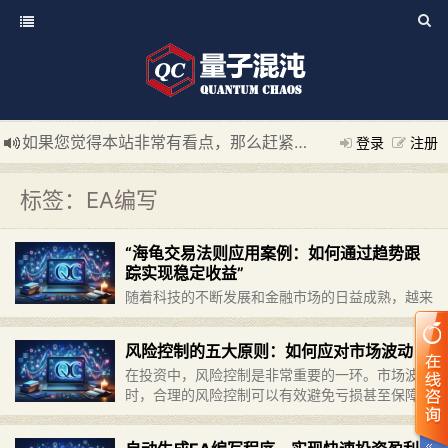
如果您觉得本站非常有看点，那么赶紧使用Ctrl+D 收藏我们吧
登录
注册
新添加量子混沌系统板块，欢迎大家访问！
---“量子混沌系统
标签：EA编写
“海龟交易法则应用案例：如何通过趋势跟
踪实现稳定收益”
随着科技的不断发展和金融市场的日益成熟，越来
越多的投资者开始使用机械化交易系统来进行投资
操作。其中，海龟交易法则是一种非常经典和广泛
风险控制的五大原则：如何应对市场波动
应用的趋势跟踪交易策略。本文将介绍海龟交易法
在投资中，风险控制是非常重要的一环。市场波动
则的基本原理和应用案例，……
继续阅读 »
时，合理的风险控制可以有效避免亏损甚至保障资
金安全。下面我们将介绍五大原则，让您能够更好
地应对市场波动。 一、分散投资 分散投资是降低