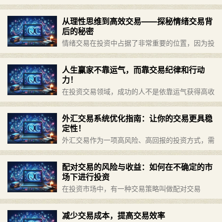
的趋势。EA，也就是专家顾问，是一种能够自动
执行交易决策的程序化交易软件。EA编写可以帮
从理性思维到高效交易——探秘情绪交易背
助投资者减轻交易压力，降低情绪影响，实现更为
后的秘密
高效的交易。本文将介绍E……
继续阅读 »
情绪交易在投资中占据了非常重要的位置，因为投
资者的情绪波动和行为偏好很大程度上影响了他们
的交易决策，进而影响了他们的投资回报。然而，
人生赢家不靠运气，而靠交易纪律和行动
理性思维与高效交易是投资成功的关键。本文将探
力！
讨情绪交易背后的秘密，从……
继续阅读 »
在投资交易领域，成功的人不是依靠运气获得高收
益，而是依靠建立纪律性的交易计划和行动力来获
取稳定的获利。本文将就如何建立投资纪律和增强
外汇交易系统优化指南：让你的交易更具稳
行动力来获取成功的交换战略进行探讨。 一、建
定性！
立投资纪律是成功的关键 ……
继续阅读 »
外汇交易作为一项高风险、高回报的投资方式，需
要严密的交易系统和有效的交易策略才能保证交易
的稳定性和成功率。本文将介绍外汇交易系统优化
配对交易的风险与收益：如何在不确定的市
的指南，帮助投资者更好地进行外汇交易。 一、
场下进行投资
系统优化 1.选择合适的……
继续阅读 »
在投资市场中，有一种交易策略叫做配对交易
(Pair Trading)，它是利用股票市场中的相关性，
通过同时买入一支股票和卖空另一支高度相关的股
减少交易成本，提高交易效率
票，来进行套利和风险控制的交易策略。然而，就