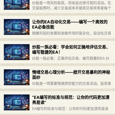
炒股是一项风险极高，但收益也很可观的活动。在
像所有的交易策……
继续阅读 »
交易股票时，减少交易成本并提高交易效率是每个
投资者都应考虑的问题。本文将从下单方式、交易
经验和市场监管等多个方面，为您介绍如何减少交
让你的EA自动化交易——编写一个高效的
易成本、提高交易效率。 ……
继续阅读 »
EA必备技能
随着科技的发展和金融市场的复杂化，自动化交易
成为了越来越多投资者的选择。EA（Expert
Advisor）作为一种智能交易系统，可以根据预设
炒股一族必看：学会如何正确地评估交易、
的交易策略实时进行交易操作，释放人工交易的繁
编写稳健的EA！
琐和时间成本。……
继续阅读 »
炒股一族必看：正确评估交易、编写稳健的EA 炒
股是一种风险较大的投资行为，需要投资者具备一
定的技能和知识。本文将从正确评估交易和编写稳
情绪交易心理分析——掀开交易暴利的神秘
健的EA两个方面，为广大投资者提供有价值的指
面纱
导。 一、正确评估交易……
继续阅读 »
炒股是一项需要情绪把控能力的交易活动。投资者
的心理和情绪，往往与交易结果息息相关。在交易
中保持良好的心态，严谨的风控策略是获取持久收
“EA编写的标准与规范：让你的代码更加漂
益的关键。本文将通过情绪交易心理分析，揭开交
亮易读”
易暴利的神秘面纱，帮助投……
继续阅读 »
EA编写的标准与规范：让你的代码更加漂亮易读
作为一名有多年EA编写经验的投资者，我深刻认