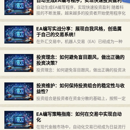
自动生成EA编写程序，实现快速投资盈利
投资风险的一种重要方法……
继续阅读 »
自动生成EA编写程序，实现快速投资盈利 随着科
技的不断发展，越来越多的投资者开始使用程序化
交易系统进行投资。而在程序化交易中，
EA（Expert Advisor）编写程序是非常重要的一
EA编写实战分享：展现自我风格，创造属
环。编写优秀的E……
继续阅读 »
于自己的交易系统！
在外汇交易中，机器人交易（EA）已经成为一种
常见的交易方式。通过编写自己的EA，可以实现
自动化交易，减少人工交易的错误率和情绪干扰，
投资理念：如何避免盲目跟风，做出正确的
提升交易效率。但是，如何编写属于自己的EA，
投资决策？
展现个人风格并创造出独特……
继续阅读 »
投资理念：如何避免盲目跟风，做出正确的投资决
策？ 投资是一项风险极高的活动，需要投资者经
过长期的积累和理性思考方能取得成功。然而，在
投资维护：如何保持投资组合的稳定性与收
投资过程中，有很多人会犯下追涨杀跌、盲目跟风
益性？
等错误决策，导致损失惨重……
继续阅读 »
投资组合是投资者在资金分散的基础上，按照一定
比例和策略选择多样化的投资品种而形成的一种投
资方式。这种方式可以降低单个投资品种的风险，
EA编写策略指南：如何在交易中实现自动
提高整体收益性。但是，在维护这种复杂结构的过
化
程中必须要考虑许多因素，……
继续阅读 »
在现代金融市场中，自动化交易已经成为日益流行