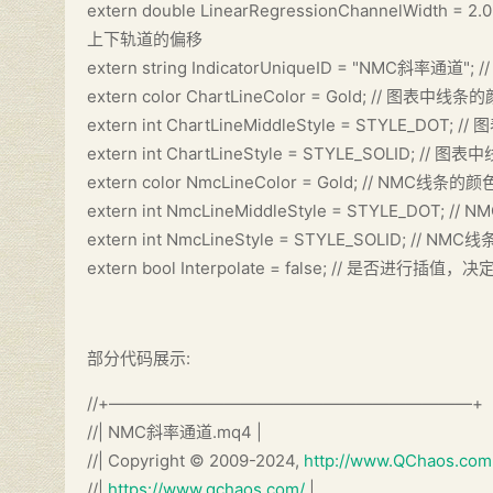
extern double LinearRegressionChanne
上下轨道的偏移
extern string IndicatorUniqueID = "
extern color ChartLineColor = Gold; /
extern int ChartLineMiddleStyle = STYLE
extern int ChartLineStyle = STYLE_SOLID; 
extern color NmcLineColor = Gold; // NMC线
extern int NmcLineMiddleStyle = STYLE_D
extern int NmcLineStyle = STYLE_SOLID; //
extern bool Interpolate = false; 
部分代码展示:
//+——————————————————————+
//| NMC斜率通道.mq4 |
//| Copyright © 2009-2024,
http://www.QChaos.com
//|
https://www.qchaos.com/
|