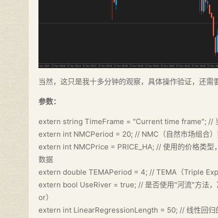
当然，这只是我十多分钟的观察，具体操作验证，还需
参数：
extern string TimeFrame = "Current time
extern int NMCPeriod = 20; // NMC
extern int NMCPrice = PRICE_HA; // 使用的价
数据
extern double TEMAPeriod = 4; // TEMA（Tr
extern bool UseRiver = true; // 是否使
or）
extern int LinearRegressionLength = 