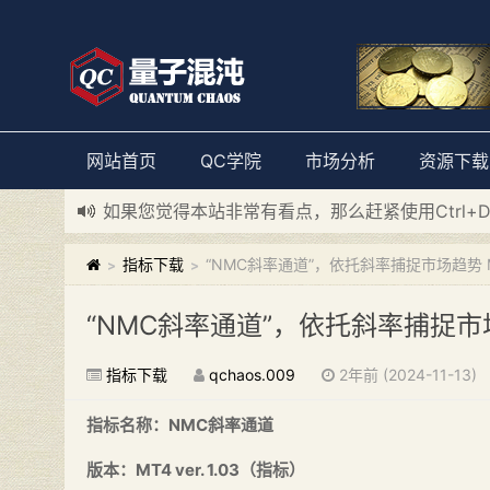
网站首页
QC学院
市场分析
资源下载
新添加量子混沌系统板块，欢迎大家访问！
---“
如果您觉得本站非常有看点，那么赶紧使用Ctrl+
指标下载
“NMC斜率通道”，依托斜率捕捉市场趋势 
>
>
“NMC斜率通道”，依托斜率捕捉市
指标下载
qchaos.009
2年前 (2024-11-13)
指标名称：
NMC斜率通道
版本：MT4 ver. 1.03（指标）