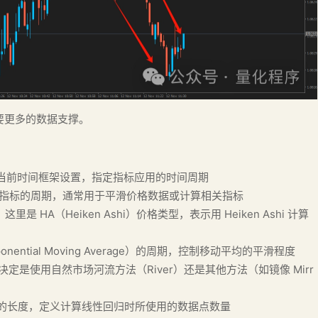
要更多的数据支撑。
 frame"; // 当前时间框架设置，指定指标应用的时间周期
（自然市场组合）指标的周期，通常用于平滑价格数据或计算相关指标
格类型，这里是 HA（Heiken Ashi）价格类型，表示用 Heiken Ashi 计算
iple Exponential Moving Average）的周期，控制移动平均的平滑程度
用"河流"方法，决定是使用自然市场河流方法（River）还是其他方法（如镜像 Mirr
50; // 线性回归的长度，定义计算线性回归时所使用的数据点数量