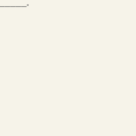
———————"