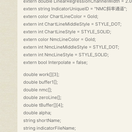
extern double LinearRegressionChannelWidth = 2.0
extern string IndicatorUniqueID = "NMC斜率通道";
extern color ChartLineColor = Gold;
extern int ChartLineMiddleStyle = STYLE_DOT;
extern int ChartLineStyle = STYLE_SOLID;
extern color NmcLineColor = Gold;
extern int NmcLineMiddleStyle = STYLE_DOT;
extern int NmcLineStyle = STYLE_SOLID;
extern bool Interpolate = false;
double work[][3];
double buffer1[];
double nmc[];
double zeroLine[];
double tBuffer[][4];
double alpha;
string shortName;
string indicatorFileName;