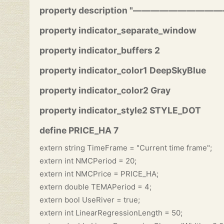
property description "————————
property indicator_separate_window
property indicator_buffers 2
property indicator_color1 DeepSkyBlue
property indicator_color2 Gray
property indicator_style2 STYLE_DOT
define PRICE_HA 7
extern string TimeFrame = "Current time frame";
extern int NMCPeriod = 20;
extern int NMCPrice = PRICE_HA;
extern double TEMAPeriod = 4;
extern bool UseRiver = true;
extern int LinearRegressionLength = 50;