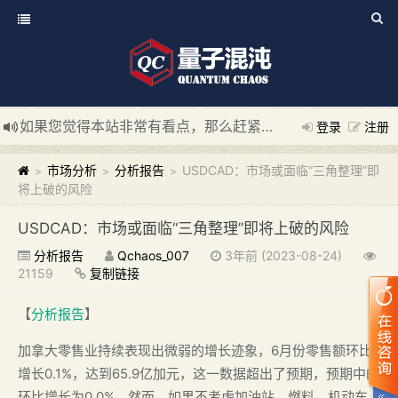
如果您觉得本站非常有看点，那么赶紧使用Ctrl+D 收藏我们吧
登录
注册
新添加量子混沌系统板块，欢迎大家访问！
---“量子混沌系统
市场分析
分析报告
USDCAD：市场或面临“三角整理”即
>
>
>
将上破的风险
USDCAD：市场或面临“三角整理”即将上破的风险
分析报告
Qchaos_007
3年前 (2023-08-24)
21159
复制链接
【
分析报告
】
加拿大零售业持续表现出微弱的增长迹象，6月份零售额环比
增长0.1%，达到65.9亿加元，这一数据超出了预期，预期中的
环比增长为0.0%。然而，如果不考虑加油站、燃料、机动车