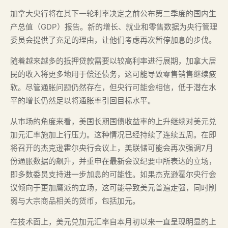
加拿大央行将在其下一轮利率决定之前公布第二季度的国内生
产总值（GDP）报告。新的增长、就业和零售数据为央行管理
委员会提供了充足的理由，让他们考虑再次暂停加息的步伐。
随着越来越多的抵押贷款需要以较高利率进行展期，加拿大居
民的收入将更多地用于偿还债务，这可能导致零售销售继续疲
软。尽管通胀问题仍然存在，但央行可能会相信，低于潜在水
平的增长仍然足以将通胀率引回目标水平。
从市场的角度来看，美国长期国债收益率的上升继续对美元兑
加元汇率施加上行压力。这种情况已经持续了连续五周。在即
将召开的杰克逊霍尔央行会议上，美联储可能会再次强调7月
份通胀数据的飙升，并重申在最新会议纪要中所表达的立场，
即多数委员支持进一步加息的可能性。如果杰克逊霍尔央行会
议倾向于更加鹰派的立场，这可能导致美元普遍走强，同时削
弱与大宗商品相关的货币，包括加元。
在技术面上，美元兑加元汇率自本月初以来一直呈现明显的上