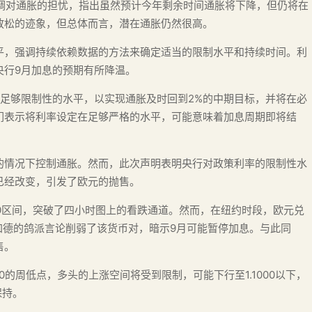
次强调对通胀的担忧，指出虽然预计今年剩余时间通胀将下降，但仍将在
放松的迹象，但总体而言，潜在通胀仍然很高。
平，强调持续依赖数据的方法来确定适当的限制水平和持续时间。利
央行9月加息的预期有所降温。
足够限制性的水平，以实现通胀及时回到2%的中期目标，并将在必
们表示将利率设定在足够严格的水平，可能意味着加息周期即将结
的情况下控制通胀。然而，此次声明表明央行对政策利率的限制性水
已经改变，引发了欧元的抛售。
00区间，突破了四小时图上的看跌通道。然而，在纽约时段，欧元兑
拉加德的鸽派言论削弱了该货币对，暗示9月可能暂停加息。与此同
售。
20的周低点，多头的上涨空间将受到限制，可能下行至1.1000以下，
保持。