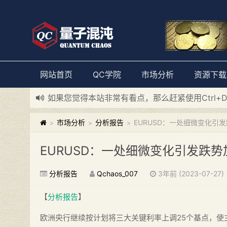
网站首页
QC学院
市场分析
资源下载
如果您觉得本站非常有看点，那么赶紧使用Ctrl+
新添加量子混沌系统板块，欢迎大家访问！
---“
市场分析
分析报告
EURUSD：一处细微变化引
>
>
>
EURUSD：一处细微变化引发跌
分析报告
Qchaos_007
3年前 (2023-07-27)
【
分析报告
】
欧洲央行继续按计划将三大关键利率上调25个基点，使主