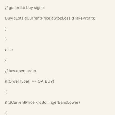
// generate buy signal
Buy(dLots,dCurrentPrice,dStopLoss,dTakeProfit);
}
}
else
{
// has open order
if(OrderType() == OP_BUY)
{
if(dCurrentPrice < dBollingerBandLower)
{