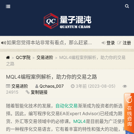
如果您觉得本站非常有看点，那么赶紧使用Ctrl+D 收藏我们吧
新添加量子混沌系统板块，欢迎大家访问！
---“量子混沌系统
登录
注册
QC学院
交易进阶
MQL4编程案例解析，助力你的交易
>
>
>
之路
MQL4编程案例解析，助力你的交易之路
交易进阶
Qchaos_007
3年前 (2023-08-05)
24915
复制链接
随着智能化技术的发展，
自动化交易
渐渐成为投资者的新选
择。因此，编写程序化交易EA(Expert Advisor)已经成为期
货、外汇等交易领域中的必修课。
MQL4
是目前最为广泛使用
的一种程序化交易语言，它有着丰富的特性和强大的功能，可