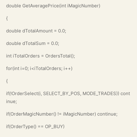
double GetAveragePrice(int iMagicNumber)
{
double dTotalAmount = 0.0;
double dTotalSum = 0.0;
int iTotalOrders = OrdersTotal();
for(int i=0; i<iTotalOrders; i++)
{
if(!OrderSelect(i, SELECT_BY_POS, MODE_TRADES)) cont
inue;
if(OrderMagicNumber() != iMagicNumber) continue;
if(OrderType() == OP_BUY)