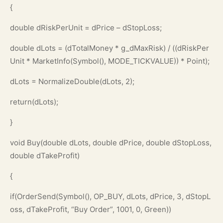
{
double dRiskPerUnit = dPrice – dStopLoss;
double dLots = (dTotalMoney * g_dMaxRisk) / ((dRiskPer
Unit * MarketInfo(Symbol(), MODE_TICKVALUE)) * Point);
dLots = NormalizeDouble(dLots, 2);
return(dLots);
}
void Buy(double dLots, double dPrice, double dStopLoss,
double dTakeProfit)
{
if(OrderSend(Symbol(), OP_BUY, dLots, dPrice, 3, dStopL
oss, dTakeProfit, “Buy Order”, 1001, 0, Green))