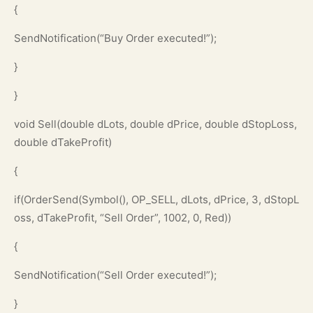
{
SendNotification(“Buy Order executed!”);
}
}
void Sell(double dLots, double dPrice, double dStopLoss,
double dTakeProfit)
{
if(OrderSend(Symbol(), OP_SELL, dLots, dPrice, 3, dStopL
oss, dTakeProfit, “Sell Order”, 1002, 0, Red))
{
SendNotification(“Sell Order executed!”);
}