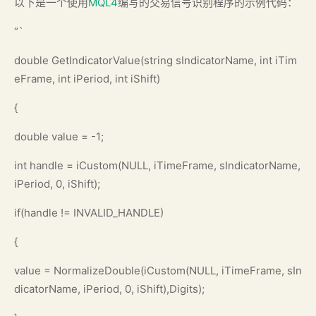
以下是一个使用
MQL4
编写的交易信号识别程序的示例代码：
“`
double GetIndicatorValue(string sIndicatorName, int iTim
eFrame, int iPeriod, int iShift)
{
double value = -1;
int handle = iCustom(NULL, iTimeFrame, sIndicatorName,
iPeriod, 0, iShift);
if(handle != INVALID_HANDLE)
{
value = NormalizeDouble(iCustom(NULL, iTimeFrame, sIn
dicatorName, iPeriod, 0, iShift),Digits);