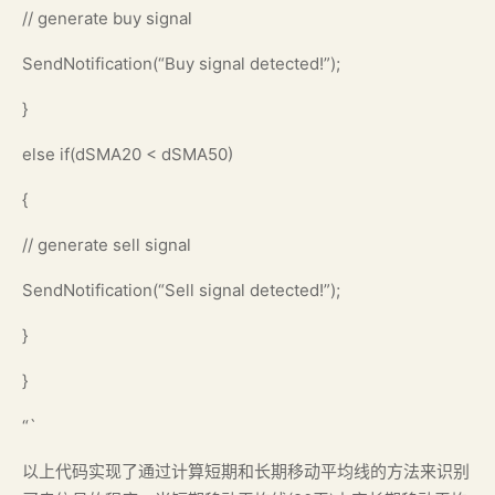
// generate buy signal
SendNotification(“Buy signal detected!”);
}
else if(dSMA20 < dSMA50)
{
// generate sell signal
SendNotification(“Sell signal detected!”);
}
}
“`
以上代码实现了通过计算短期和长期移动平均线的方法来识别