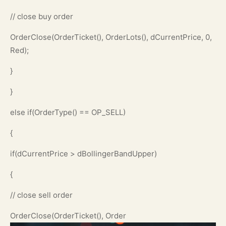
// close buy order
OrderClose(OrderTicket(), OrderLots(), dCurrentPrice, 0,
Red);
}
}
else if(OrderType() == OP_SELL)
{
if(dCurrentPrice > dBollingerBandUpper)
{
// close sell order
OrderClose(OrderTicket(), Order