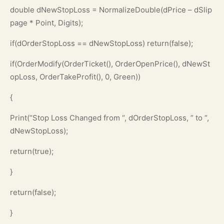
double dNewStopLoss = NormalizeDouble(dPrice – dSlip
page * Point, Digits);
if(dOrderStopLoss == dNewStopLoss) return(false);
if(OrderModify(OrderTicket(), OrderOpenPrice(), dNewSt
opLoss, OrderTakeProfit(), 0, Green))
{
Print(“Stop Loss Changed from “, dOrderStopLoss, ” to “,
dNewStopLoss);
return(true);
}
return(false);
}