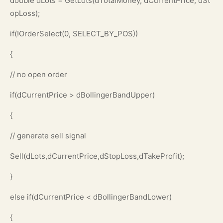
double dLots = GetLots(dTotalMoney, dCurrentPrice, dSt
opLoss);
if(!OrderSelect(0, SELECT_BY_POS))
{
// no open order
if(dCurrentPrice > dBollingerBandUpper)
{
// generate sell signal
Sell(dLots,dCurrentPrice,dStopLoss,dTakeProfit);
}
else if(dCurrentPrice < dBollingerBandLower)
{