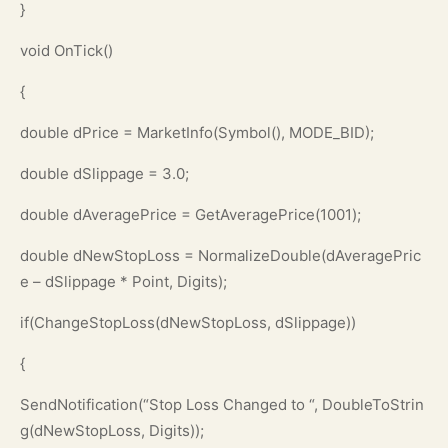
}
void OnTick()
{
double dPrice = MarketInfo(Symbol(), MODE_BID);
double dSlippage = 3.0;
double dAveragePrice = GetAveragePrice(1001);
double dNewStopLoss = NormalizeDouble(dAveragePric
e – dSlippage * Point, Digits);
if(ChangeStopLoss(dNewStopLoss, dSlippage))
{
SendNotification(“Stop Loss Changed to “, DoubleToStrin
g(dNewStopLoss, Digits));