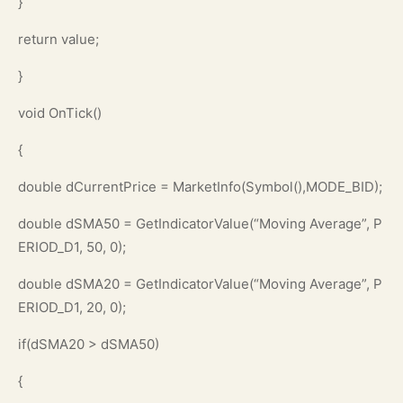
}
return value;
}
void OnTick()
{
double dCurrentPrice = MarketInfo(Symbol(),MODE_BID);
double dSMA50 = GetIndicatorValue(“Moving Average”, P
ERIOD_D1, 50, 0);
double dSMA20 = GetIndicatorValue(“Moving Average”, P
ERIOD_D1, 20, 0);
if(dSMA20 > dSMA50)
{