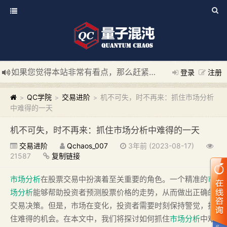
如果您觉得本站非常有看点，那么赶紧使用Ctrl+D 收藏我们吧
登录
注册
新添加量子混沌系统板块，欢迎大家访问！
---“量子混沌系统
QC学院
交易进阶
机不可失，时不再来：抓住市场分析
>
>
>
中难得的一天
机不可失，时不再来：抓住市场分析中难得的一天
交易进阶
Qchaos_007
3年前 (2023-08-17)
21587
复制链接
市场分析
在股票交易中扮演着至关重要的角色。一个精准的
市
场分析
能够帮助投资者预测股票价格的走势，从而做出正确的
交易决策。但是，市场在变化，投资者需要时刻保持警觉，抓
住难得的机会。在本文中，我们将探讨如何抓住
市场分析
中难