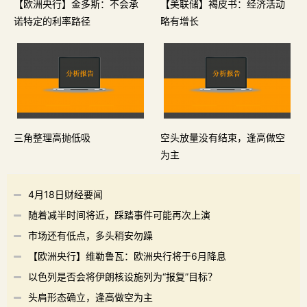
【欧洲央行】金多斯：不会承
【美联储】褐皮书：经济活动
诺特定的利率路径
略有增长
三角整理高抛低吸
空头放量没有结束，逢高做空
为主
4月18日财经要闻
随着减半时间将近，踩踏事件可能再次上演
市场还有低点，多头稍安勿躁
【欧洲央行】维勒鲁瓦：欧洲央行将于6月降息
以色列是否会将伊朗核设施列为“报复”目标？
头肩形态确立，逢高做空为主