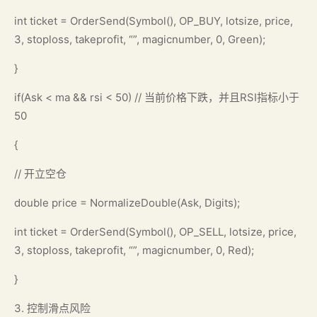
int ticket = OrderSend(Symbol(), OP_BUY, lotsize, price,
3, stoploss, takeprofit, “”, magicnumber, 0, Green);
}
if(Ask < ma && rsi < 50) // 当前价格下跌，并且RSI指标小于
50
{
// 开立空仓
double price = NormalizeDouble(Ask, Digits);
int ticket = OrderSend(Symbol(), OP_SELL, lotsize, price,
3, stoploss, takeprofit, “”, magicnumber, 0, Red);
}
3. 控制滑点风险