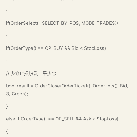
{
if(OrderSelect(i, SELECT_BY_POS, MODE_TRADES))
{
if(OrderType() == OP_BUY && Bid < StopLoss)
{
// 多仓止损触发，平多仓
bool result = OrderClose(OrderTicket(), OrderLots(), Bid,
3, Green);
}
else if(OrderType() == OP_SELL && Ask > StopLoss)
{