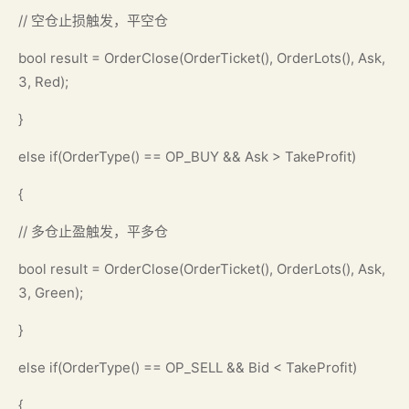
// 空仓止损触发，平空仓
bool result = OrderClose(OrderTicket(), OrderLots(), Ask,
3, Red);
}
else if(OrderType() == OP_BUY && Ask > TakeProfit)
{
// 多仓止盈触发，平多仓
bool result = OrderClose(OrderTicket(), OrderLots(), Ask,
3, Green);
}
else if(OrderType() == OP_SELL && Bid < TakeProfit)
{