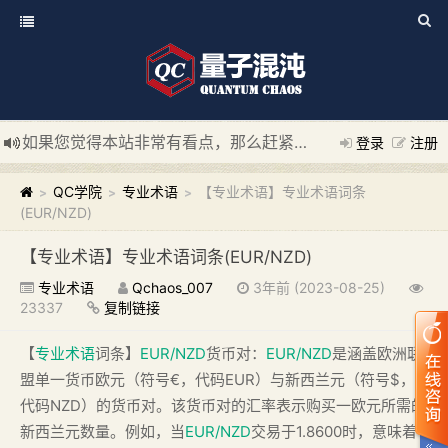
如果您觉得本站非常有看点，那么赶紧使用Ctrl+D 收藏我们吧
登录
注册
新添加量子混沌系统板块，欢迎大家访问！
---“量子混沌系统
QC学院
专业术语
【专业术语】专业术语词条
>
>
>
(EUR/NZD)
【专业术语】专业术语词条(EUR/NZD)
专业术语
Qchaos_007
3年前 (2023-08-25)
23337
复制链接
【
专业术语
词条】
EUR/NZD
货币对：
EUR/NZD
是涵盖欧洲联
盟单一货币欧元（符号€，代码EUR）与新西兰元（符号$，
代码NZD）的货币对。该货币对的汇率表示购买一欧元所需的
新西兰元数量。例如，当
EUR/NZD
交易于1.8600时，意味着1