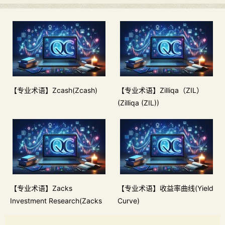
【专业术语】Zcash(Zcash)
【专业术语】Zilliqa（ZIL）
(Zilliqa (ZIL))
【专业术语】Zacks
【专业术语】收益率曲线(Yield
Investment Research(Zacks
Curve)
Investment Research)