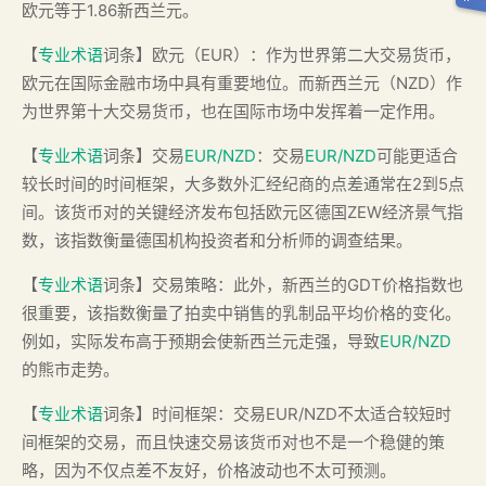
欧元等于1.86新西兰元。
【
专业术语
词条】欧元（EUR）：作为世界第二大交易货币，
欧元在国际金融市场中具有重要地位。而新西兰元（NZD）作
为世界第十大交易货币，也在国际市场中发挥着一定作用。
【
专业术语
词条】交易
EUR/NZD
：交易
EUR/NZD
可能更适合
较长时间的时间框架，大多数外汇经纪商的点差通常在2到5点
间。该货币对的关键经济发布包括欧元区德国ZEW经济景气指
数，该指数衡量德国机构投资者和分析师的调查结果。
【
专业术语
词条】交易策略：此外，新西兰的GDT价格指数也
很重要，该指数衡量了拍卖中销售的乳制品平均价格的变化。
例如，实际发布高于预期会使新西兰元走强，导致
EUR/NZD
的熊市走势。
【
专业术语
词条】时间框架：交易EUR/NZD不太适合较短时
间框架的交易，而且快速交易该货币对也不是一个稳健的策
略，因为不仅点差不友好，价格波动也不太可预测。