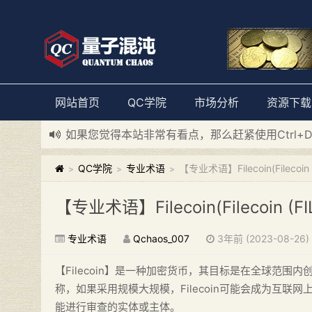
网站首页
QC学院
市场分析
资源下载
如果您觉得本站非常有看点，那么赶紧使用Ctrl+
新添加量子混沌系统板块，欢迎大家访问！
---“
QC学院
专业术语
【专业术语】Filecoin(Filecoin (
>
>
>
【专业术语】Filecoin(Filecoin (FIL
专业术语
Qchaos_007
3年前 (2023-08-26)
【Filecoin】是一种加密货币，其目标是在全球范
称，如果采用规模大规模，Filecoin可能会成为互
能进行审查的实体或主体。