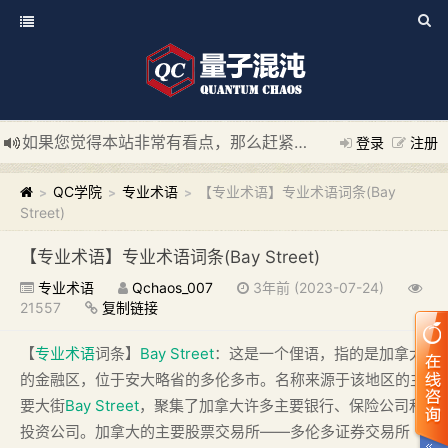
如果您觉得本站非常有看点，那么赶紧使用Ctrl+D 收藏我们吧
登录
注册
新添加量子混沌系统板块，欢迎大家访问！
---“量子混沌系统
QC学院
专业术语
【专业术语】专业术语词条(Bay
>
>
>
Street)
【专业术语】专业术语词条(Bay Street)
专业术语
Qchaos_007
3年前 (2023-07-24)
21557
复制链接
【
专业术语
词条】
Bay Street
：这是一个俚语，指的是加拿大
的金融区，位于安大略省的多伦多市。名称来源于该地区的主
要大街
Bay Street
，聚集了加拿大许多主要银行、保险公司和
投资公司。加拿大的主要股票交易所——多伦多证券交易所