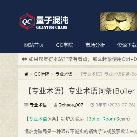
网站首页
QC学院
市场分析
资源下载
如果您觉得本站非常有看点，那么赶紧使用Ctrl+
新添加量子混沌系统板块，欢迎大家访问！
---“
QC学院
专业术语
【专业术语】专业术语词条(Boile
>
>
>
【专业术语】专业术语词条(Boiler 
专业术语
Qchaos_007
3年前 (2023-07-26)
【
专业术语
词条】锅炉房骗局（
Boiler Room
Scam）
锅炉房骗局是一种通过不诚实的销售手法或股票欺诈来