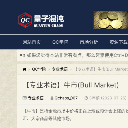
网站首页
QC学院
市场分析
资源下载
如果您觉得本站非常有看点，那么赶紧使用Ctrl+
新添加量子混沌系统板块，欢迎大家访问！
---“
QC学院
专业术语
【专业术语】牛市(Bull Market
>
>
>
【专业术语】牛市(Bull Market)
专业术语
Qchaos_007
3年前 (2023-07-26)
【牛市】是指金融市场中价格正在上涨或预计会上涨的
汇、大宗商品等其他市场。