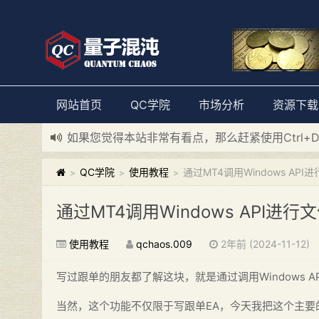
网站首页
QC学院
市场分析
资源下载
如果您觉得本站非常有看点，那么赶紧使用Ctrl+
新添加量子混沌系统板块，欢迎大家访问！
---“
QC学院
使用教程
通过MT4调用Windows AP
>
>
>
通过MT4调用Windows API进
使用教程
qchaos.009
2年前 (2024-11-12)
写过跟单的朋友都了解这块，就是通过调用Windows A
当然，这个功能不仅限于写跟单EA，今天我把这个主要