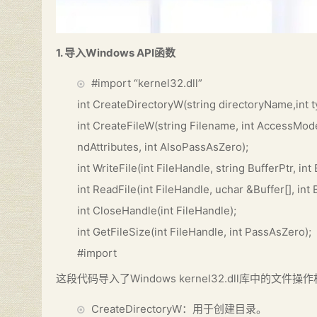
1. 导入
Windows API函数
#import “kernel32.dll”
int CreateDirectoryW(string directoryName,int t
int CreateFileW(string Filename, int AccessMod
ndAttributes, int AlsoPassAsZero);
int WriteFile(int FileHandle, string BufferPtr, in
int ReadFile(int FileHandle, uchar &Buffer[], int
int CloseHandle(int FileHandle);
int GetFileSize(int FileHandle, int PassAsZero);
#import
这段代码导入了Windows kernel32.dll库中的
CreateDirectoryW：用于创建目录。