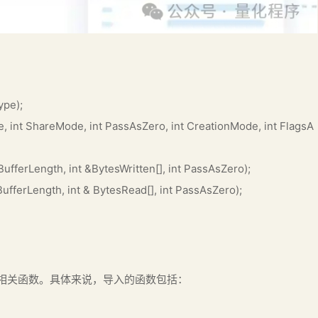
ype);
e, int ShareMode, int PassAsZero, int CreationMode, int FlagsA
t BufferLength, int &BytesWritten[], int PassAsZero);
 BufferLength, int & BytesRead[], int PassAsZero);
文件操作相关函数。具体来说，导入的函数包括：