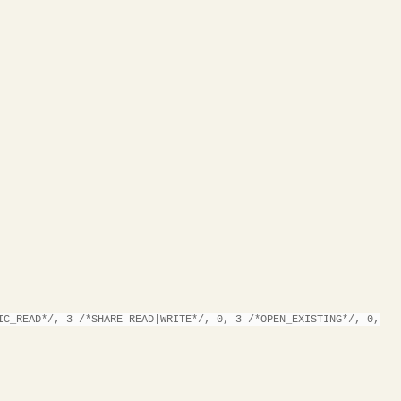
IC_READ*/, 3 /*SHARE READ|WRITE*/, 0, 3 /*OPEN_EXISTING*/, 0,