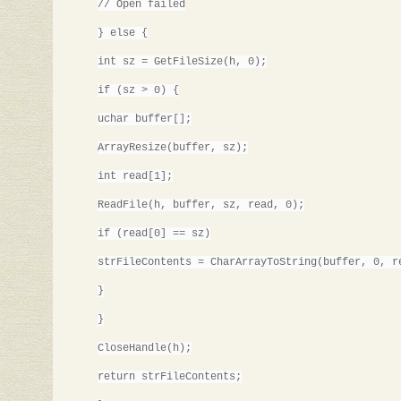
// Open failed
} else {
int sz = GetFileSize(h, 0);
if (sz > 0) {
uchar buffer[];
ArrayResize(buffer, sz);
int read[1];
ReadFile(h, buffer, sz, read, 0);
if (read[0] == sz)
strFileContents = CharArrayToString(buffer, 0, r
}
}
CloseHandle(h);
return strFileContents;