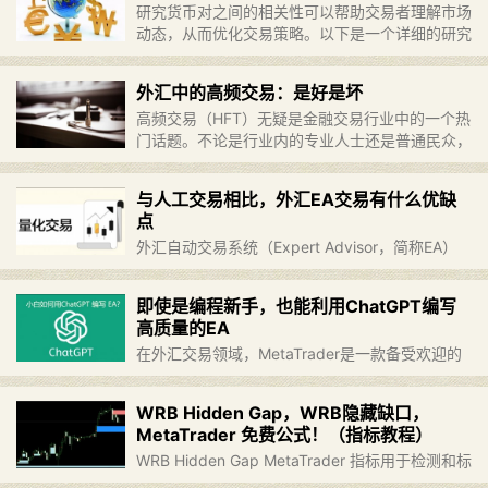
研究货币对之间的相关性可以帮助交易者理解市场
»
动态，从而优化交易策略。以下是一个详细的研究
方向，包括每个步骤的代码，以及一些深入探索的
建议。 研究方向 选择货币对：确定需要研究的两
外汇中的高频交易：是好是坏
个货币对。 数据收集：……
继续阅读 »
高频交易（HFT）无疑是金融交易行业中的一个热
门话题。不论是行业内的专业人士还是普通民众，
似乎都对这种交易方式表现出浓厚的兴趣。例如，
意大利实施了针对高频交易的征税法规，而普通民
与人工交易相比，外汇EA交易有什么优缺
众也呼吁对其进行限制，……
继续阅读 »
点
外汇自动交易系统（Expert Advisor，简称EA）
在现代金融市场中越来越受欢迎，尤其是在外汇市
场，这种趋势更为明显。与传统的人工交易相比，
即使是编程新手，也能利用ChatGPT编写
EA交易具有独特的优势，但同时也伴随着一些不
高质量的EA
可忽视的挑……
继续阅读 »
在外汇交易领域，MetaTrader是一款备受欢迎的
交易软件，包括MT5和MT4，提供了众多强大的
分析工具和自动化交易功能。对于没有编程经验的
WRB Hidden Gap，WRB隐藏缺口，
新手而言，编写专家顾问（EA）可能显得既复杂
MetaTrader 免费公式！（指标教程）
又令人望而却步……
继续阅读 »
WRB Hidden Gap MetaTrader 指标用于检测和标
记宽范围的柱体（非常长的柱体）或宽范围的烛身