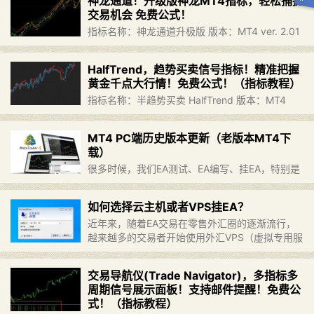
神龙通道！升级版神龙MT4指标，轻松捕捉
户持有人或交易者及时处……
继续阅读 »
交易机会 免费公式！
指标名称：神龙通道升极版 版本：MT4 ver. 2.01
神龙通道立足交易系统多年，经过不断的改进，呈
现升级版本！ 交易技巧： 当通道中线颜色变成红
HalfTrend，趋势买卖信号指标！精准把握
色并且价格向上出现“顺向多单”字样，即为上涨趋
黄金千点大行情！免费公式！（指标教程）
势，……
继续阅读 »
​指标名称：半趋势买卖 HalfTrend 版本：MT4
ver. 1.03 该半趋势MT4指标使用移动平均线来计
算准确的信号。作为一个趋势跟踪指标，线上外汇
MT4 PC端历史版本更新（老版本MT4下
交易者可以在任何时间框架上应用它，以成功
载）
进……
继续阅读 »
​ 很多时候，我们EA测试、EA编写、挂EA，特别是
挂带有DLL文件的官网EA时，都需要用到MT4更
老的版本，但是由于MT4自动更新，很多人找不
如何选择云主机或者VPS挂EA？
到老版本的MT4 PC端，下面笔者花时间找到了之
近年来，随着EA交易在零售外汇圈的逐渐流行，
前的部分……
继续阅读 »
越来越多的交易者开始使用外汇VPS（虚拟专用服
务器）来挂载EA（智能交易系统）进行交易。通
过外汇VPS，可以最大程度地减少MT4客户终端与
交易导航仪(Trade Navigator)，多指标多
MT4服务器之间的……
继续阅读 »
周期信号展示面板！支持邮件提醒！免费公
式！（指标教程）