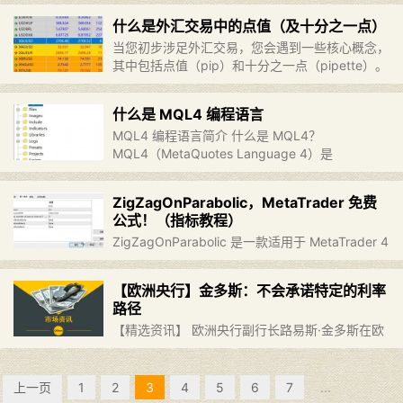
（具有非常长实体的阴阳烛）。此指标可以识别
什么是外汇交易中的点值（及十分之一点）
WRB中的隐藏跳空，并区分显示已填补和未填补
当您初步涉足外汇交易，您会遇到一些核心概念，
的……
继续阅读 »
其中包括点值（pip）和十分之一点（pipette）。
本文将详细解释这些术语的定义、使用时机以及计
算方法。同时，我们也会介绍一些在 MQL4 中相
什么是 MQL4 编程语言
关的有用函……
继续阅读 »
MQL4 编程语言简介 什么是 MQL4？
MQL4（MetaQuotes Language 4）是
为 MetaTrader 4 交易平台设计的一种编程语言。
MQL4 是 MetaTrader 4 平……
继续阅读 »
ZigZagOnParabolic，MetaTrader 免费
公式！（指标教程）
ZigZagOnParabolic 是一款适用于 MetaTrader 4
和 MetaTrader 5 的指标，结合了 ZigZag 和抛物
线转向指标（Parabolic SAR），旨在改进传统
【欧洲央行】金多斯：不会承诺特定的利率
Z……
继续阅读 »
路径
【精选资讯】 欧洲央行副行长路易斯·金多斯在欧
洲议会委员会上指出，欧元区经济的放缓部分归因
于俄乌冲突对经济的不利影响。高利率和工业部门
的低迷也拖累了服务业的增长。今年初的经济数据
上一页
1
2
3
4
5
6
7
...
显示，整体经济活动疲软……
继续阅读 »