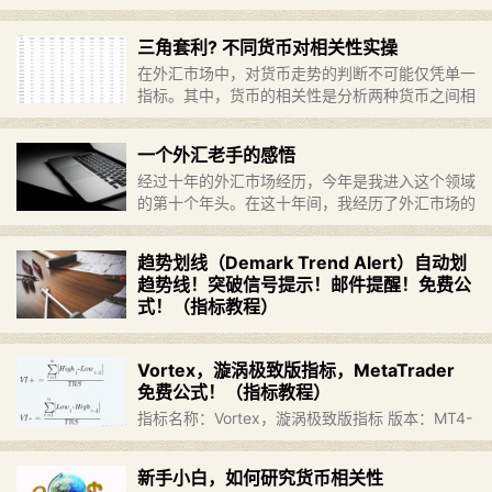
指标名称：交易导航仪（Trade Navigator） 版
本：MT4-MT5 ver. 1.06 交易导航仪（Trade
三角套利? 不同货币对相关性实操
Navigator）是一款结合多种标准指标（随机震荡
在外汇市场中，对货币走势的判断不可能仅凭单一
指……
继续阅读 »
指标。其中，货币的相关性是分析两种货币之间相
互关系的重要工具，它可以指示这两种货币之间的
同向走势、反向走势，或者彼此之间无明显关联的
一个外汇老手的感悟
随机变动。 “相关……
继续阅读 »
经过十年的外汇市场经历，今年是我进入这个领域
的第十个年头。在这十年间，我经历了外汇市场的
大小事件，独自一人在交易室面对突如其来的变
化，回顾当初，我感叹自己当时还是多么的幼稚。
趋势划线（Demark Trend Alert）自动划
这十年的外汇经历在我的生……
继续阅读 »
趋势线！突破信号提示！邮件提醒！免费公
式！（指标教程）
指标名称：趋势划线（Demark Trend Alert） 版
本：MT4 ver. 2.6 交易指标Demark Trend Alert
Vortex，漩涡极致版指标，MetaTrader
是代表性的信号指标。如其名，Demark Trend
免费公式！（指标教程）
Aler……
继续阅读 »
指标名称：Vortex，漩涡极致版指标 版本：MT4-
MT5 ver. 2.00 旋涡极致版指标是一款基于经典涡
旋指标的免费技术指标，用于在MT4、MT5平台
新手小白，如何研究货币相关性
上检测市场趋势。该指标通过以下功……
继续阅读