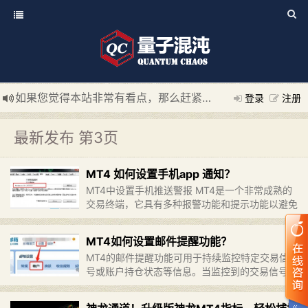
如果您觉得本站非常有看点，那么赶紧使用Ctrl+D 收藏我们吧
登录
注册
新添加量子混沌系统板块，欢迎大家访问！
---“量子混沌系统
最新发布 第3页
MT4 如何设置手机app 通知？
​MT4中设置手机推送警报 MT4是一个非常成熟的
交易终端，它具有多种报警功能和提示功能以避免
交易者错过行情。我们在上一周配置了邮件提醒，
这一周我们来配置推送价格警报到手机上。
MT4如何设置邮件提醒功能？
Notificati……
继续阅读 »
MT4的邮件提醒功能可用于持续监控特定交易信
号或账户持仓状态等信息。当监控到的交易信号或
持仓状态满足设定条件时，MT4会通过内置的邮
件发送功能，将提醒邮件发送至指定邮箱，以便账