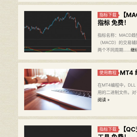
【MA
指标下载
指标 免费！
指标名称：MACD趋势
（MACD）的交易
两个不同周期……
继
MT4
使用教程
在MT4编程中，DLL（
用的二进制文件。对于M
阅读 »
【QC
指标下载