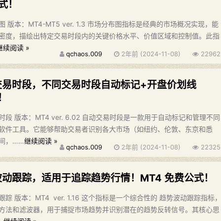
公式！
版本：MT4-MT5 ver. 1.3 市场分布图指标是经典的市场概况实现，能
密度，描绘出特定交易时段内的关键价格水平、价值区域和控制值。此指
继续阅读 »
qchaos.009
2年前 (2024-11-08)
22962
交易时段，不同交易时段自动标记+开盘价划线
！
段 版本：MT4 ver. 6.02 自动交易时段是一款用于自动标记和管理不同
软件工具。它能够帮助交易者识别各大市场（如纽约、伦敦、东京和悉
间，……
继续阅读 »
qchaos.009
2年前 (2024-11-08)
22325
波动跟踪，适用于追踪趋势行情！MT4 免费公式！
 版本：MT4 ver. 1.16 这个指标是一个综合性的 趋势波动跟踪指标
方法和滤波器，用于捕捉市场趋势并识别潜在的趋势反转信号。其核心思