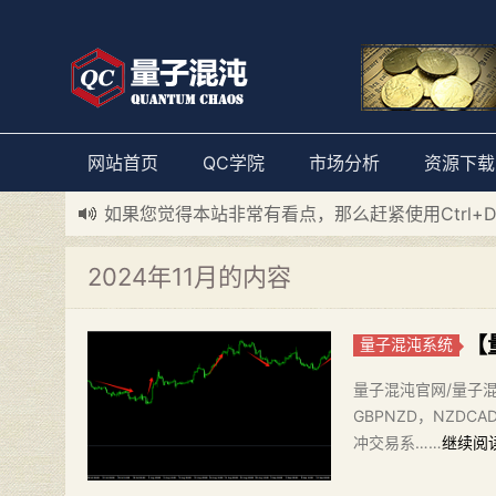
网站首页
QC学院
市场分析
资源下载
新添加量子混沌系统板块，欢迎大家访问！
---“
如果您觉得本站非常有看点，那么赶紧使用Ctrl+
2024年11月的内容
【
量子混沌系统
量子混沌官网/量子混
GBPNZD，NZDC
冲交易系……
继续阅读