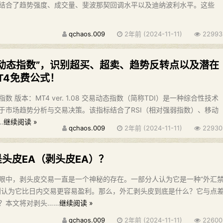
结合了趋势强度、成交量、斐波那契回调水平以及迪纳波利水平。这些
qchaos.009
2年前 (2024-11-11)
22993
易动态指数”，识别超买、超卖、趋势反转点以及潜在
T4免费公式！
 版本：MT4 ver. 1.08 交易动态指数（简称TDI）是一种综合性技术
于市场趋势分析与交易决策。该指标结合了RSI（相对强弱指数）、移动
…
继续阅读 »
qchaos.009
2年前 (2024-11-11)
22930
头皮EA（剥头皮EA）？
眼中，剥头皮交易一直是一个神秘的存在。一部分人认为它是一种“外汇
则认为它比日内交易更容易盈利。那么，外汇剥头皮到底是什么？它与点
？本文将对剥头……
继续阅读 »
qchaos.009
2年前 (2024-11-11)
22600