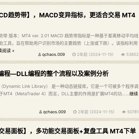
CD趋势带】，MACD变异指标，更适合交易 MT4
带 版本：MT4 ver. 2.01 MACD 趋势带指标是一种基于差离移动平均线
辅助工具，旨在帮助用户识别市场的主要趋势（上涨或下跌）。该指标利用
续阅读 »
qchaos.009
2年前 (2024-11-15)
53852
 编程—DLL编程的整个流程以及案例分析
Dynamic Link Library） 是一种动态链接库，它是一个可被多个程序调
T4（MetaTrader 4）而言，DLL主要的作用是扩展MT4的功……
继续
qchaos.009
2年前 (2024-11-15)
50781
交易面板】，多功能交易面板+复盘工具 MT4下单