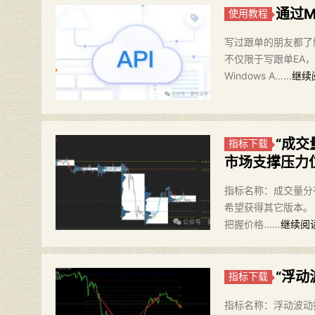
通过M
使用教程
写过跟单的朋友都了解
不仅限于写跟单EA，
Windows A……
继续
“成
指标下载
市场支撑压力位
指标名称：成交量分布指
希望获得其它版本。 
把握价格……
继续阅读
“​浮
指标下载
指标名称：浮动波动指标 版