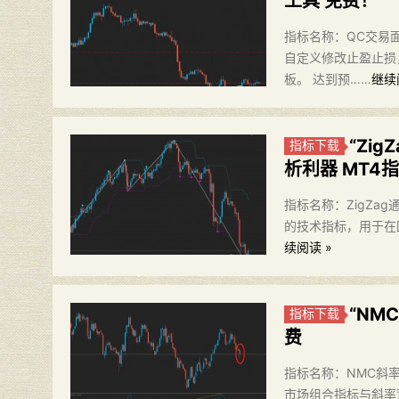
工具 免费！
指标名称：QC交易面板
自定义修改止盈止损
板。 达到预……
继续
“Zi
指标下载
析利器 MT4
指标名称：ZigZag通道
的技术指标，用于在
续阅读 »
“NM
指标下载
费
指标名称：NMC斜率通
市场组合指标与斜率