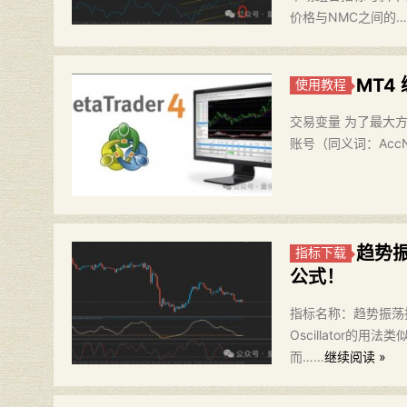
价格与NMC之间的…
MT4
使用教程
交易变量 为了最大方便
账号（同义词：AccNu
趋势
指标下载
公式！
指标名称：趋势振荡指标 
Oscillator
而……
继续阅读 »