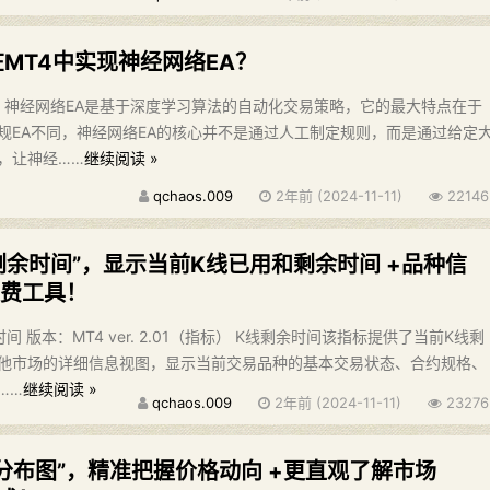
MT4中实现神经网络EA？
A？ 神经网络EA是基于深度学习算法的自动化交易策略，它的最大特点在于
规EA不同，神经网络EA的核心并不是通过人工制定规则，而是通过给定
，让神经……
继续阅读 »
qchaos.009
2年前 (2024-11-11)
22146
剩余时间”，显示当前K线已用和剩余时间 +品种信
免费工具！
 版本：MT4 ver. 2.01（指标） K线剩余时间该指标提供了当前K线剩
他市场的详细信息视图，显示当前交易品种的基本交易状态、合约规格、
……
继续阅读 »
qchaos.009
2年前 (2024-11-11)
23276
分布图”，精准把握价格动向 +更直观了解市场