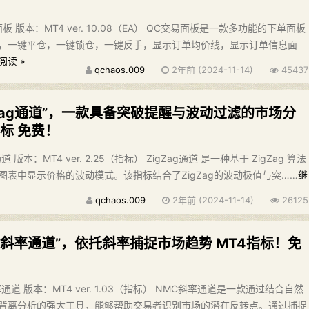
 版本：MT4 ver. 10.08（EA） QC交易面板是一款多功能的下单面板
，一键平仓，一键锁仓，一键反手，显示订单均价线，显示订单信息面
阅读 »
qchaos.009
2年前 (2024-11-14)
45437
gZag通道”，一款具备突破提醒与波动过滤的市场分
指标 免费！
 版本：MT4 ver. 2.25（指标） ZigZag通道 是一种基于 ZigZag 算法
图表中显示价格的波动模式。该指标结合了ZigZag的波动极值与突……
继
qchaos.009
2年前 (2024-11-14)
26125
C斜率通道”，依托斜率捕捉市场趋势 MT4指标！免
道 版本：MT4 ver. 1.03（指标） NMC斜率通道是一款通过结合自然
背离分析的强大工具，能够帮助交易者识别市场的潜在反转点。通过捕捉