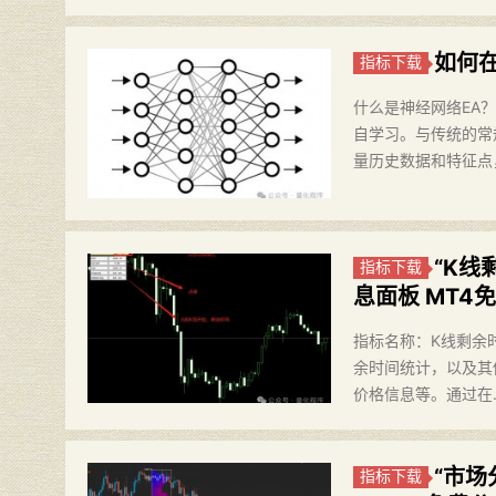
如何在
指标下载
​什么是神经网络E
自学习。与传统的常
量历史数据和特征点
“K线
指标下载
息面板 MT4
指标名称：K线剩余时间
余时间统计，以及其
价格信息等。通过在
“市场
指标下载