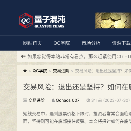
网站首页
QC学院
市场分析
资源下载
如果您觉得本站非常有看点，那么赶紧使用Ctrl+
新添加量子混沌系统板块，欢迎大家访问！
---“
QC学院
交易进阶
交易风险：退出还是坚持？如
>
>
>
交易风险：退出还是坚持？如何在
交易进阶
Qchaos_007
3年前 (2023-07-30)
短线交易中，遇到股票价格下跌时，投资者常常会面临
面，坚持则可能在底部接住反弹。本文将探讨如何在底