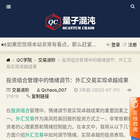
如果您觉得本站非常有看点，那么赶紧使用Ctrl+D 收藏我们吧
登录
注册
新添加量子混沌系统板块，欢迎大家访问！
---“量子混沌系统
QC学院
交易进阶
投资组合管理中的情绪调节：外汇交
>
>
>
易实现卓越成果
投资组合管理中的情绪调节：外汇交易实现卓越成果
交易进阶
Qchaos_007
3年前 (2023-07-31)
21818
复制链接
在
投资组合
管理中，情绪调节是实现卓越成果的重要因素之
一。
外汇交易
作为高风险高回报的投资方式之一，非常依赖投
资者的心理素质和情绪控制能力。在本文中，我将从以下几个
方面介绍
外汇交易
中如何调节情绪，实现卓越的投资表现。