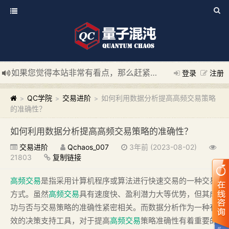
如果您觉得本站非常有看点，那么赶紧使用Ctrl+D 收藏我们吧
登录
注册
新添加量子混沌系统板块，欢迎大家访问！
---“量子混沌系统
QC学院
交易进阶
如何利用数据分析提高高频交易策略
>
>
>
的准确性？
如何利用数据分析提高高频交易策略的准确性？
交易进阶
Qchaos_007
3年前 (2023-08-02)
21803
复制链接
高频交易
是指采用计算机程序或算法进行快速交易的一种交易
方式。虽然
高频交易
具有速度快、盈利潜力大等优势，但其成
功与否与交易策略的准确性紧密相关。而数据分析作为一种有
效的决策支持工具，对于提高
高频交易
策略准确性有着重要的