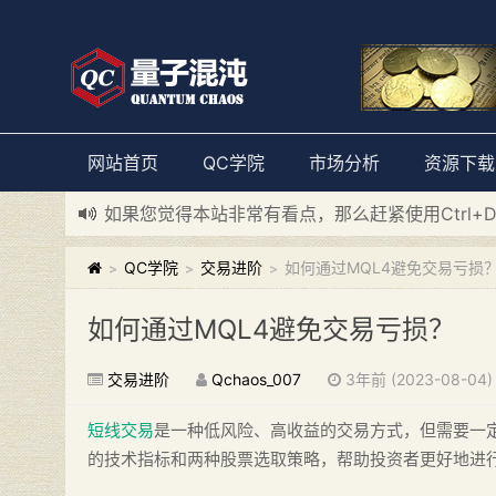
网站首页
QC学院
市场分析
资源下载
如果您觉得本站非常有看点，那么赶紧使用Ctrl+
新添加量子混沌系统板块，欢迎大家访问！
---“
QC学院
交易进阶
如何通过MQL4避免交易亏损
>
>
>
如何通过MQL4避免交易亏损？
交易进阶
Qchaos_007
3年前 (2023-08-04)
短线交易
是一种低风险、高收益的交易方式，但需要一
的技术指标和两种股票选取策略，帮助投资者更好地进