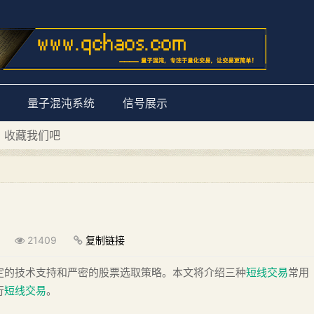
量子混沌系统
信号展示
D 收藏我们吧
量子混沌系统”
？
21409
复制链接
定的技术支持和严密的股票选取策略。本文将介绍三种
短线交易
常用
行
短线交易
。