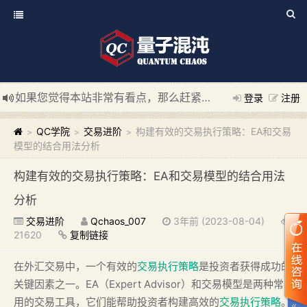
如果您觉得本站非常有看点，那么赶紧使用Ctrl+D 收藏我们吧
登录
注册
新添加量子混沌系统板块，欢迎大家访问！
---“量子混沌系统
QC学院
交易进阶
构建有效的交易执行策略：EA和交易
>
>
>
模型的结合用法分析
构建有效的交易执行策略：EA和交易模型的结合用法
分析
交易进阶
Qchaos_007
3年前 (2023-08-04)
21620
复制链接
在外汇交易中，一个有效的
交易执行策略
是投资者获得成功的
关键因素之一。EA（Expert Advisor）和交易模型是两种常
用的交易工具，它们能帮助投资者构建高效的
交易执行策略
。