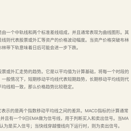
是由一个中轨线和两个标准差线组成，并且通常表现为曲线图形。其
差线则代表股票或外汇等资产的价格波动幅度。当资产价格突破布林
布林带下轨意味着日后可能会进一步下跌。
股票或外汇走势的趋势。它是以平均值为计算基础，将每一个时段的
。一般情况下，短期移动平均线代表短期趋势，长期移动平均线则代
平均线相一致，那么价格趋势比较稳定。
它表示的是两个指数移动平均线之间的差异。MACD指标的计算通常
来，并且有一个9日EMA做为信号线，用于判断买入和卖出信号。当MA
以认为是买入信号；当快线穿越慢线向下运行时，则为卖出信号。