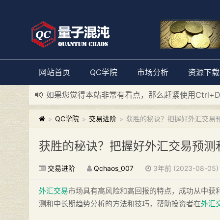
网站首页
QC学院
市场分析
资源下载
如果您觉得本站非常有看点，那么赶紧使用Ctrl+
新添加量子混沌系统板块，欢迎大家访问！
---“
QC学院
交易进阶
获胜的秘诀？把握好外汇交易
>
>
>
获胜的秘诀？把握好外汇交易预测
交易进阶
Qchaos_007
3年前 (2023-08-05)
外汇交易
市场具有高风险和高回报的特点，成功从中获
测和中长期趋势分析的方法和技巧，帮助投资者在
外汇