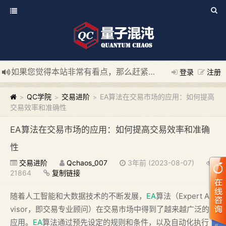
如果您觉得本站非常有看点，那么赶紧使用Ctrl+D 收藏我们吧
登录
注册
新添加量子混沌系统板块，欢迎大家访问！
---“量子混沌系统
QC学院
交易进阶
EA算法在交易市场的应用：如何提高
>
>
>
交易效率和准确性
EA算法在交易市场的应用：如何提高交易效率和准确
性
交易进阶
Qchaos_007
3年前 (2023-08-07)
21864
复制链接
随着人工智能和大数据技术的不断发展，
EA
算法（Expert Ad
visor，即交易专业顾问）在交易市场中得到了越来越广泛的
应用。
EA
算法通过预先设定的规则和条件，以及自动化执行