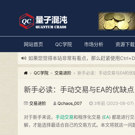
网站首页
QC学院
市场分析
资源下载
如果您觉得本站非常有看点，那么赶紧使用Ctrl+
新添加量子混沌系统板块，欢迎大家访问！
---“
QC学院
交易进阶
新手必读：手动交易与EA的优
>
>
>
新手必读：手动交易与EA的优缺点
交易进阶
Qchaos_007
3年前 (2023-08-07)
对于新手来说，
手动交易
和程序化交易 (
EA
) 都是进
解，才能选择最适合自己的交易方式。本文将就这一问