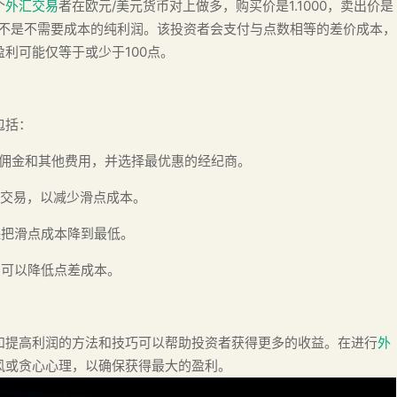
个
外汇交易
者在欧元/美元货币对上做多，购买价是1.1000，卖出价是
，这并不是不需要成本的纯利润。该投资者会支付与点数相等的差价成本，
利可能仅等于或少于100点。
包括：
、佣金和其他费用，并选择最优惠的经纪商。
行交易，以减少滑点成本。
保把滑点成本降到最低。
，可以降低点差成本。
和提高利润的方法和技巧可以帮助投资者获得更多的收益。在进行
外
风或贪心心理，以确保获得最大的盈利。