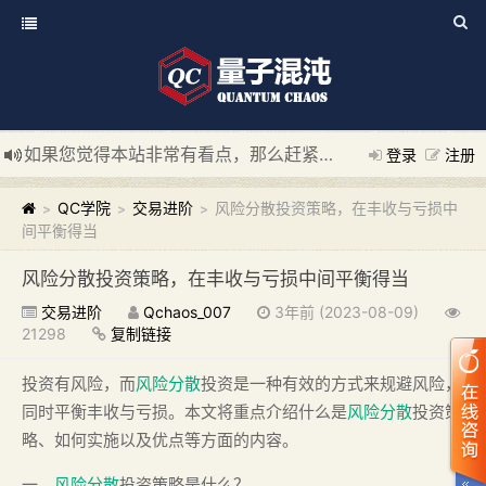
如果您觉得本站非常有看点，那么赶紧使用Ctrl+D 收藏我们吧
登录
注册
新添加量子混沌系统板块，欢迎大家访问！
---“量子混沌系统
QC学院
交易进阶
风险分散投资策略，在丰收与亏损中
>
>
>
间平衡得当
风险分散投资策略，在丰收与亏损中间平衡得当
交易进阶
Qchaos_007
3年前 (2023-08-09)
21298
复制链接
投资有风险，而
风险分散
投资是一种有效的方式来规避风险，
同时平衡丰收与亏损。本文将重点介绍什么是
风险分散
投资策
略、如何实施以及优点等方面的内容。
一、
风险分散
投资策略是什么？