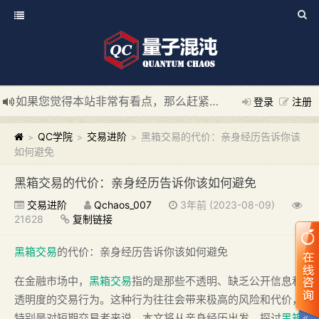
如果您觉得本站非常有看点，那么赶紧使用Ctrl+D 收藏我们吧
登录
注册
新添加量子混沌系统板块，欢迎大家访问！
---“量子混沌系统
QC学院
交易进阶
黑箱交易的代价：亲身经历告诉你该
>
>
>
如何避免
黑箱交易的代价：亲身经历告诉你该如何避免
交易进阶
Qchaos_007
3年前 (2023-08-09)
21628
复制链接
黑箱交易
的代价：亲身经历告诉你该如何避免
在金融市场中，
黑箱交易
指的是那些不透明、缺乏公开信息和
透明度的交易行为。这种行为往往会带来极高的风险和代价，
特别是对短期交易者来说。本文将从亲身经历出发，探讨
黑箱