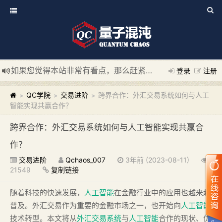
如果您觉得本站非常有看点，那么赶紧使用Ctrl+D 收藏我们吧
登录
注册
新添加量子混沌系统板块，欢迎大家访问！
---“量子混沌系统
QC学院
交易进阶
跨界合作：外汇交易系统如何与人工
>
>
>
智能实现共赢合作？
跨界合作：外汇交易系统如何与人工智能实现共赢合
作？
交易进阶
Qchaos_007
3年前 (2023-08-11)
21549
复制链接
随着科技的快速发展，
人工智能
在金融行业中的应用也越来越
普及。外汇交易作为重要的金融市场之一，也开始向
人工智能
技术转型。本文将从
外汇交易系统
与
人工智能
合作的现状、优