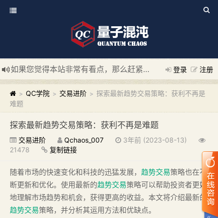
如果您觉得本站非常有看点，那么赶紧使用Ctrl+D 收藏我们吧
登录
注册
新添加量子混沌系统板块，欢迎大家访问！
---“量子混沌系统
QC学院
交易进阶
探索最新趋势交易策略：获利不再是
>
>
>
难题
探索最新趋势交易策略：获利不再是难题
交易进阶
Qchaos_007
3年前 (2023-08-13)
21478
复制链接
随着市场的快速变化和科技的迅猛发展，
趋势交易
策略也在不
断更新和优化。使用最新的
趋势交易
策略可以帮助投资者更好
地理解市场趋势和机会，获得更高的收益。本文将介绍最新的
趋势交易
策略，并分析其运用方法和优缺点。