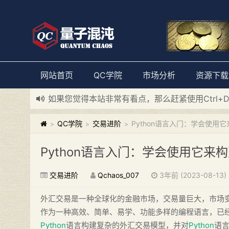
网站首页
QC学院
市场分析
资源下载
如果您觉得本站非常有看点，那么赶紧使用Ctrl+
新添加量子混沌系统板块，欢迎大家访问！
---“
QC学院
交易进阶
Python语言入门：学会使用
>
>
>
Python语言入门：学会使用它来
交易进阶
Qchaos_007
3年前 (2023-08-13)
外汇交易是一种全球化的金融市场，交易量巨大，市场
作为一种高效、简单、易学、功能多样的编程语言，已
Python
语言构建复杂的外汇交易模型，并对
Python
语