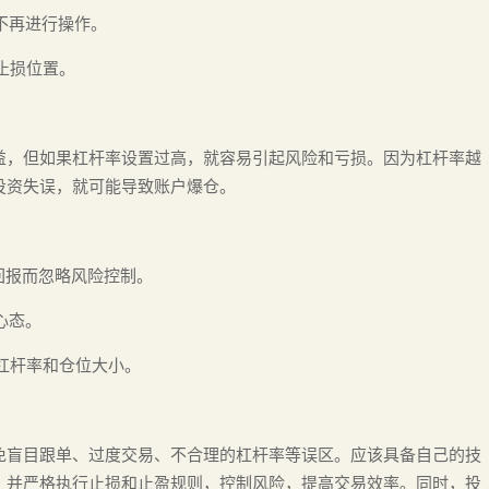
不再进行操作。
止损位置。
益，但如果杠杆率设置过高，就容易引起风险和亏损。因为杠杆率越
投资失误，就可能导致账户爆仓。
回报而忽略风险控制。
心态。
置杠杆率和仓位大小。
免盲目跟单、过度交易、不合理的杠杆率等误区。应该具备自己的技
，并严格执行止损和止盈规则，控制风险，提高交易效率。同时，投