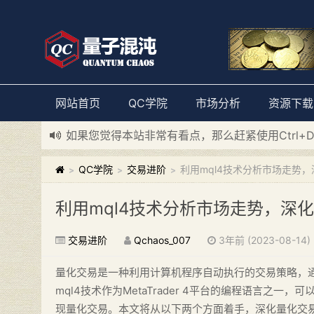
网站首页
QC学院
市场分析
资源下载
如果您觉得本站非常有看点，那么赶紧使用Ctrl+
新添加量子混沌系统板块，欢迎大家访问！
---“
QC学院
交易进阶
利用mql4技术分析市场走势
>
>
>
利用mql4技术分析市场走势，深
交易进阶
Qchaos_007
3年前 (2023-08-14)
量化交易是一种利用计算机程序自动执行的交易策略，
mql4技术作为MetaTrader 4平台的编程语言
现量化交易。本文将从以下两个方面着手，深化量化交