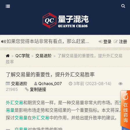
如果您觉得本站非常有看点，那么赶紧使用Ctrl+D 收藏我们吧
登录
注册
新添加量子混沌系统板块，欢迎大家访问！
---“量子混沌系统
QC学院
交易进阶
了解交易量的重要性，提升外汇交易
>
>
>
胜率
了解交易量的重要性，提升外汇交易胜率
交易进阶
Qchaos_007
3年前 (2023-08-14)
21965
复制链接
外汇交易
和期货交易一样，是一种交易量非常大的市场。而
交
易量
是影响市场走势和交易结果的一个重要指标。本文将深入
探讨
交易量
在
外汇交易
中的作用，并给出提升胜率的建议。
一、
交易量
对市场走势的影响