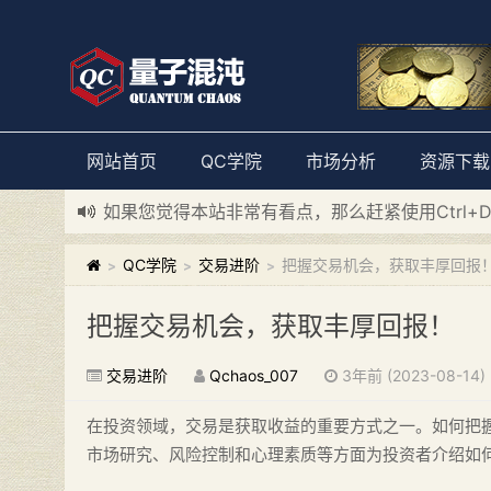
网站首页
QC学院
市场分析
资源下载
如果您觉得本站非常有看点，那么赶紧使用Ctrl+
新添加量子混沌系统板块，欢迎大家访问！
---“
QC学院
交易进阶
把握交易机会，获取丰厚回报
>
>
>
把握交易机会，获取丰厚回报！
交易进阶
Qchaos_007
3年前 (2023-08-14)
在投资领域，交易是获取收益的重要方式之一。如何把
市场研究、风险控制和心理素质等方面为投资者介绍如