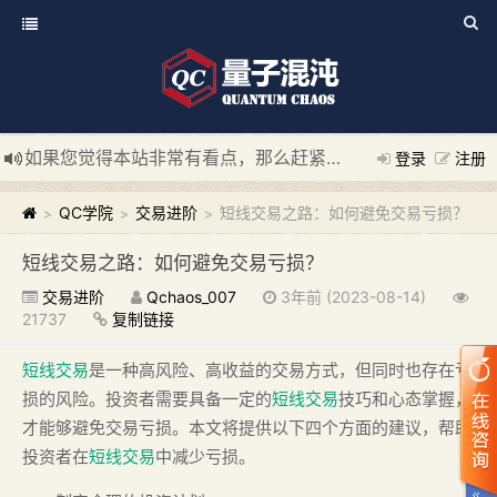
如果您觉得本站非常有看点，那么赶紧使用Ctrl+D 收藏我们吧
登录
注册
新添加量子混沌系统板块，欢迎大家访问！
---“量子混沌系统
QC学院
交易进阶
短线交易之路：如何避免交易亏损？
>
>
>
短线交易之路：如何避免交易亏损？
交易进阶
Qchaos_007
3年前 (2023-08-14)
21737
复制链接
短线交易
是一种高风险、高收益的交易方式，但同时也存在亏
损的风险。投资者需要具备一定的
短线交易
技巧和心态掌握，
才能够避免交易亏损。本文将提供以下四个方面的建议，帮助
投资者在
短线交易
中减少亏损。