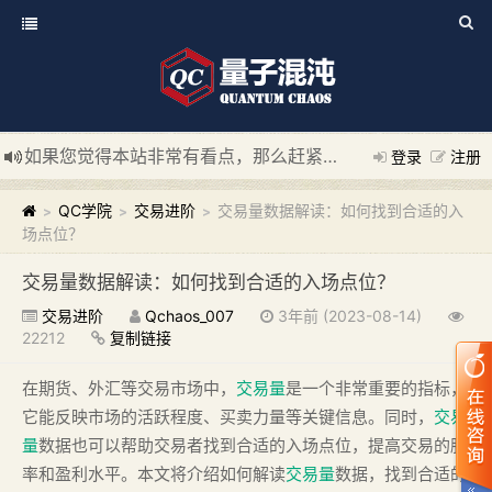
如果您觉得本站非常有看点，那么赶紧使用Ctrl+D 收藏我们吧
登录
注册
新添加量子混沌系统板块，欢迎大家访问！
---“量子混沌系统
QC学院
交易进阶
交易量数据解读：如何找到合适的入
>
>
>
场点位？
交易量数据解读：如何找到合适的入场点位？
交易进阶
Qchaos_007
3年前 (2023-08-14)
22212
复制链接
在期货、外汇等交易市场中，
交易量
是一个非常重要的指标，
它能反映市场的活跃程度、买卖力量等关键信息。同时，
交易
量
数据也可以帮助交易者找到合适的入场点位，提高交易的胜
率和盈利水平。本文将介绍如何解读
交易量
数据，找到合适的