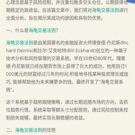
心理念是基于风险控制，并注重均衡多空头仓位，以期获得长
期稳定的高收益。在这篇文章中，我们将对
海龟交易法则
进行
全面分析，旨在揭示其成功的原因和具有的优势。
一、什么是
海龟交易法则
？
海龟交易法则
是由美国著名的金融投资大师理查德·丹尼斯(Ric
hard Dennis)和比尔·艾克哈特(Bill Eckhardt)创立的一种基于
技术分析和风险管理的交易系统。早在20世纪80年代，理查
德·丹尼斯就已经在期货市场上获得了巨大的成功，他用自己1
000美元的财富经过几年的时间,积极地寻找某种投资理论或技
巧, 能够帮助他为未来赚更多的钱，最终开发了“海龟交易系
统”。
这个系统基于趋势跟随策略，通过长期追随市场的方向，去抓
住趋势行情。系统采取等额头寸分配原则，通过风险控制来控
制损失规模，最终实现长期稳健的收益。
二、
海龟交易法则
的优势