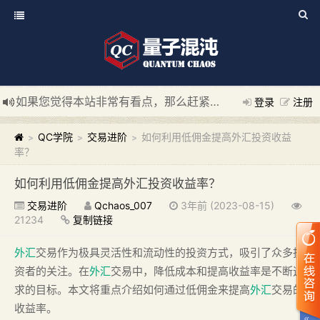
如果您觉得本站非常有看点，那么赶紧使用Ctrl+D 收藏我们吧
登录
注册
新添加量子混沌系统板块，欢迎大家访问！
---“量子混沌系统
QC学院
交易进阶
如何利用低佣金提高外汇投资收益
>
>
>
率？
如何利用低佣金提高外汇投资收益率？
交易进阶
Qchaos_007
3年前 (2023-08-15)
21234
复制链接
外汇
交易作为极具灵活性和流动性的投资方式，吸引了众多投
资者的关注。在
外汇
交易中，降低成本和提高收益率是不断追
求的目标。本文将重点介绍如何通过低佣金来提高
外汇
交易的
收益率。