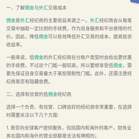
一、了解
佣金
与
外汇
交易成本
佣金
是
外汇
经纪商的主要收益来源之一。
外汇
经纪商会从每笔
交易中抽取一定比例的手续费，作为自身服务和平台使用的代
价。因此，降低
佣金
可以有效降低外汇交易的成本，提高投资
收益率。
一般来说，低
佣金
的外汇经纪商在分账户类型时会给出更优惠
的手续费，不过这个门槛一般较高，所以要想享受低
佣金
，需
要先保证自身交易量大于某些限制性门槛。此外，还需注意经
纪商是否有隐藏收费。
二、选择有信誉的低
佣金
经纪商
选择一个负责、有信誉、口碑良好的经纪商非常重要，在选择
时需要关注以下几个方面:
1. 是否向全球客户提供服务，包括国内和海外的客户，财务业
务在国内和海外的营业部都是合法有牌照的；