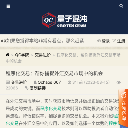
如果您觉得本站非常有看点，那么赶紧使用Ctrl+D 收藏我们吧
登录
注册
新添加量子混沌系统板块，欢迎大家访问！
---“量子混沌系统
QC学院
交易进阶
程序化交易：帮你捕捉外汇交易市场
>
>
>
中的机会
程序化交易：帮你捕捉外汇交易市场中的机会
交易进阶
Qchaos_007
3年前 (2023-08-15)
22066
复制链接
在外汇交易市场中，实时获取市场信息并做出正确的交易决策
是成功的关键。而
程序化交易
技术则可以帮助投资者自动化交
易流程，降低错误率，捕捉更多的交易机会。本文将介绍
程序
化交易
在外汇交易中的应用，以及如何选择一个优秀的
程序化