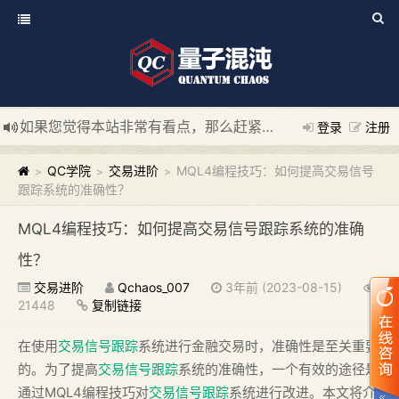
如果您觉得本站非常有看点，那么赶紧使用Ctrl+D 收藏我们吧
登录
注册
新添加量子混沌系统板块，欢迎大家访问！
---“量子混沌系统
QC学院
交易进阶
MQL4编程技巧：如何提高交易信号
>
>
>
跟踪系统的准确性？
MQL4编程技巧：如何提高交易信号跟踪系统的准确
性？
交易进阶
Qchaos_007
3年前 (2023-08-15)
21448
复制链接
在使用
交易信号跟踪
系统进行金融交易时，准确性是至关重要
的。为了提高
交易信号跟踪
系统的准确性，一个有效的途径是
通过MQL4编程技巧对
交易信号跟踪
系统进行改进。本文将介