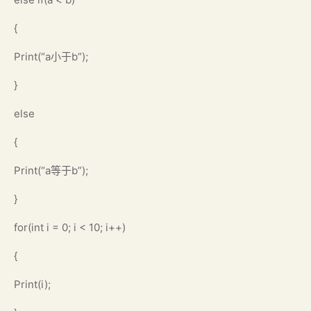
{
Print(“a小于b”);
}
else
{
Print(“a等于b”);
}
for(int i = 0; i < 10; i++)
{
Print(i);