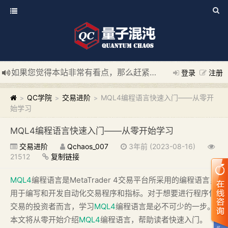
如果您觉得本站非常有看点，那么赶紧使用Ctrl+D 收藏我们吧
登录
注册
新添加量子混沌系统板块，欢迎大家访问！
---“量子混沌系统
QC学院
交易进阶
MQL4编程语言快速入门——从零开
>
>
>
始学习
MQL4编程语言快速入门——从零开始学习
交易进阶
Qchaos_007
3年前 (2023-08-16)
21512
复制链接
MQL4
编程语言是MetaTrader 4交易平台所采用的编程语言，
用于编写和开发自动化交易程序和指标。对于想要进行程序化
交易的投资者而言，学习
MQL4
编程语言是必不可少的一步。
本文将从零开始介绍
MQL4
编程语言，帮助读者快速入门。