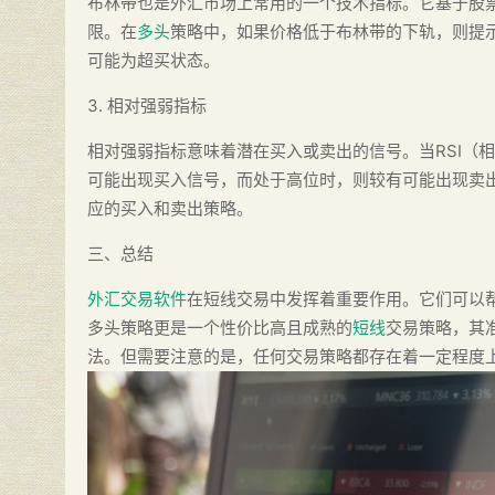
布林带也是外汇市场上常用的一个技术指标。它基于股
限。在
多头
策略中，如果价格低于布林带的下轨，则提
可能为超买状态。
3. 相对强弱指标
相对强弱指标意味着潜在买入或卖出的信号。当RSI（相对强弱指
可能出现买入信号，而处于高位时，则较有可能出现卖出
应的买入和卖出策略。
三、总结
外汇交易软件
在短线交易中发挥着重要作用。它们可以
多头策略更是一个性价比高且成熟的
短线
交易策略，其
法。但需要注意的是，任何交易策略都存在着一定程度