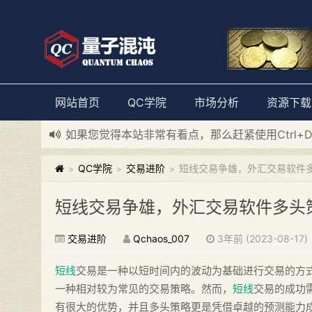
网站首页
QC学院
市场分析
资源下载
如果您觉得本站非常有看点，那么赶紧使用Ctrl+
新添加量子混沌系统板块，欢迎大家访问！
---“
QC学院
交易进阶
短线交易争雄，外汇交易软件
>
>
>
短线交易争雄，外汇交易软件多头
交易进阶
Qchaos_007
3年前 (2023-08-17)
短线
交易是一种以短时间内的波动为基础进行交易的方
一种相对较为常见的交易策略。然而，
短线
交易的成功
有很大的优势，并且多头策略更是凭借卓越的预测能力