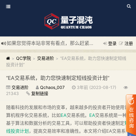
如果您觉得本站非常有看点，那么赶紧使用Ctrl+D 收藏我们吧
登录
注册
新添加量子混沌系统板块，欢迎大家访问！
---“量子混沌系统
QC学院
交易进阶
“EA交易系统，助力您快速制定短线
>
>
>
投资计划”
“EA交易系统，助力您快速制定短线投资计划”
交易进阶
Qchaos_007
3年前 (2023-08-17)
21343
复制链接
随着科技的发展和市场的变革，越来越多的投资者开始使用计
算机程序化交易系统，比如
EA
交易系统。
EA
交易系统是一种
基于算法和数据分析的交易工具，可以帮助投资者快速制定
短
线
投资计划
，提高交易效率和准确性。本文将介绍EA交易系