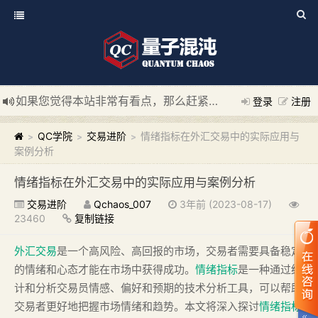
如果您觉得本站非常有看点，那么赶紧使用Ctrl+D 收藏我们吧
登录
注册
新添加量子混沌系统板块，欢迎大家访问！
---“量子混沌系统
QC学院
交易进阶
情绪指标在外汇交易中的实际应用与
>
>
>
案例分析
情绪指标在外汇交易中的实际应用与案例分析
交易进阶
Qchaos_007
3年前 (2023-08-17)
23460
复制链接
外汇交易
是一个高风险、高回报的市场，交易者需要具备稳定
的情绪和心态才能在市场中获得成功。
情绪指标
是一种通过统
计和分析交易员情感、偏好和预期的技术分析工具，可以帮助
交易者更好地把握市场情绪和趋势。本文将深入探讨
情绪指标