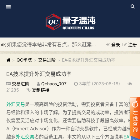
如果您觉得本站非常有看点，那么赶紧使用Ctrl+D 收藏我们吧
登录
注册
新添加量子混沌系统板块，欢迎大家访问！
---“量子混沌系统
QC学院
交易进阶
EA技术提升外汇交易成功率
>
>
>
EA技术提升外汇交易成功率
交易进阶
Qchaos_007
3年前 (2023-08-18)
21285
复制链接
外汇交易
是一项高风险的投资活动，需要投资者具备丰富的交
易经验和深入的市场了解。为了提高交易的成功率，投资者不
仅需要灵活应对市场变化，还需要借助科技手段提高效率。E
A（Expert Advisor）作为一种自动交易软件，已经成为越来
越多
外汇交易
者的首选工具。本文将从以下三个方面说明
EA