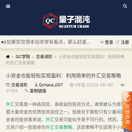
如果您觉得本站非常有看点，那么赶紧使用Ctrl+D 收藏我们吧
登录
注册
新添加量子混沌系统板块，欢迎大家访问！
---“量子混沌系统
QC学院
交易进阶
小资金也能轻松实现盈利：利用简单
>
>
>
的外汇交易策略
小资金也能轻松实现盈利：利用简单的外汇交易策略
交易进阶
Qchaos_007
3年前 (2023-08-18)
21164
复制链接
外汇
交易是一种高风险、高收益的投资方式，通常被认为是需
要大量资金的优质投资途径之一。但是对于那些只有少量闲置
资金的投资者来说，
外汇
交易可能似乎是不可行的。然而，本
文将介绍一些简单的
外汇
交易策略
，这些策略不仅适用于小资